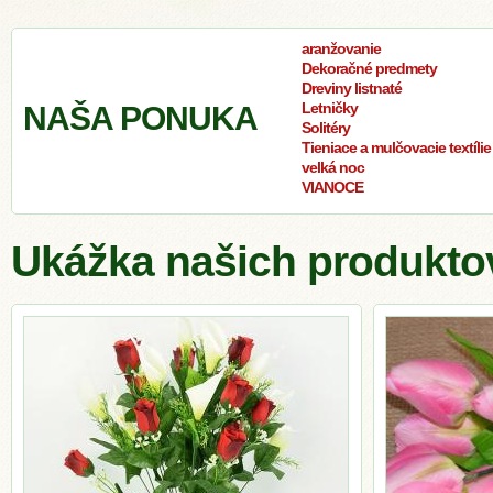
aranžovanie
Dekoračné predmety
Dreviny listnaté
Letničky
NAŠA PONUKA
Solitéry
Tieniace a mulčovacie textílie
velká noc
VIANOCE
Ukážka našich produkto