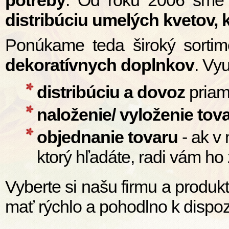
potreby
. Od roku 2006 sme po
distribúciu umelých kvetov,
Ponúkame teda široký sortimen
dekoratívnych doplnkov
. Vy
distribúciu a dovoz
priam
naloženie/ vyloženie tov
objednanie tovaru
- ak v 
ktorý hľadáte, radi vám h
Vyberte si našu firmu a produk
mať rýchlo a pohodlno k dispozí