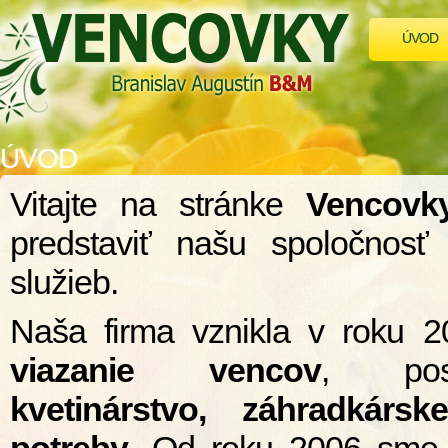
ÚVOD
ÚVOD
Vitajte na stránke
Vencovky
predstaviť našu spoločnosť 
služieb.
Naša firma vznikla v roku
viazanie vencov
, pos
kvetinárstvo,
záhradkárske