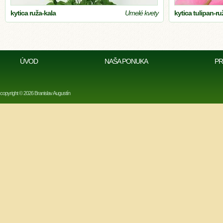
kytica ruža-kala
Umelé kvety
kytica tulipan-r
ÚVOD
NAŠA PONUKA
PR
copyright © 2026 Branislav Augustín