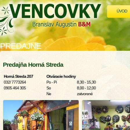
ÚVOD
PREDAJNE
Predajňa Horná Streda
Horná Streda 207
Otváracie hodiny
032/ 7773264
Po - Pi
8,30 - 15,30
0905 464 305
So
8,00 - 12,00
Ne
zatvorené