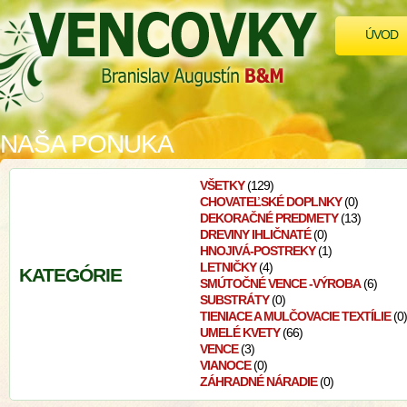
ÚVOD
NAŠA PONUKA
VŠETKY
(129)
CHOVATEĽSKÉ DOPLNKY
(0)
DEKORAČNÉ PREDMETY
(13)
DREVINY IHLIČNATÉ
(0)
HNOJIVÁ-POSTREKY
(1)
LETNIČKY
(4)
KATEGÓRIE
SMÚTOČNÉ VENCE -VÝROBA
(6)
SUBSTRÁTY
(0)
TIENIACE A MULČOVACIE TEXTÍLIE
(0
UMELÉ KVETY
(66)
VENCE
(3)
VIANOCE
(0)
ZÁHRADNÉ NÁRADIE
(0)