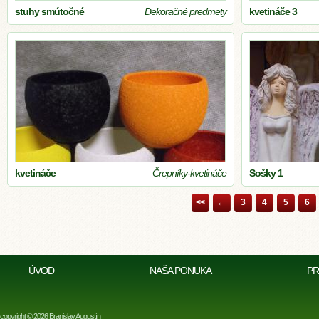
stuhy smútočné
Dekoračné predmety
kvetináče 3
kvetináče
Črepníky-kvetináče
Sošky 1
<<
←
3
4
5
6
ÚVOD
NAŠA PONUKA
PR
copyright © 2026 Branislav Augustín