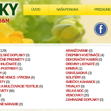
ÚVOD
NAŠA PONUKA
PREDAJNE
129)
ARANŽOVANIE
(0)
EĽSKÉ DOPLNKY
(0)
ČREPNÍKY-KVETINÁČE
(4)
ČNÉ PREDMETY
(13)
DEKORAČNÝ KAMEŇ
(0)
 IHLIČNATÉ
(0)
DREVINY LISTNATÉ
(0)
Á-POSTREKY
(1)
KRMIVÁ
(1)
Y
(4)
OSIVÁ,SADIVÁ
(3)
NÉ VENCE -VÝROBA
(6)
SOLITÉRY
(0)
ÁTY
(0)
SVIEČKY, KAHANCE
(4)
E A MULČOVACIE TEXTÍLIE
(0)
TRVALKY
(0)
KVETY
(66)
VELKÁ NOC
(4)
)
VENCOVKY
(20)
E
(0)
ZÁHRADNÉ DOPLNKY
(0)
NÉ NÁRADIE
(0)