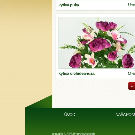
kytica puky
Umel
kytica orchidea-ruža
Umel
←
ÚVOD
NAŠA PON
copyright © 2026 Branislav Augustín