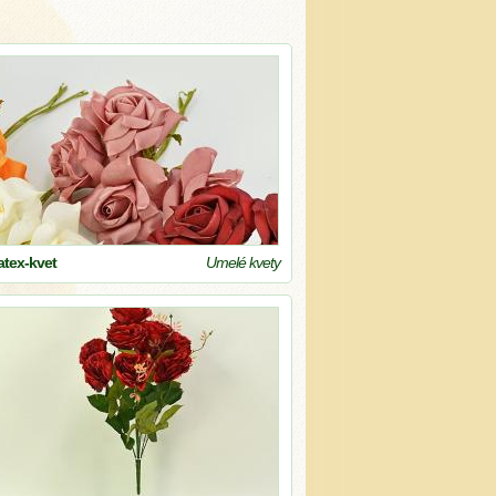
latex-kvet
Umelé kvety