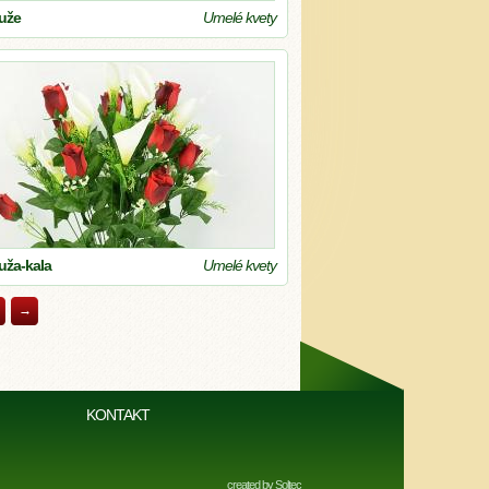
ruže
Umelé kvety
ruža-kala
Umelé kvety
→
KONTAKT
created by
Soltec