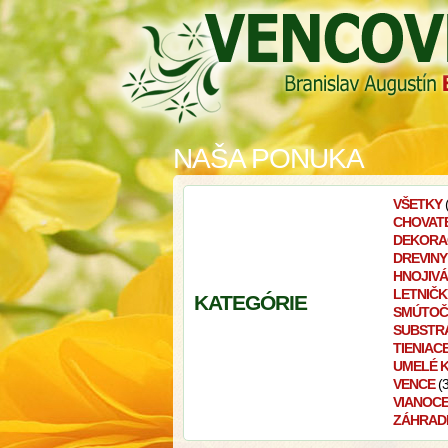
NAŠA PONUKA
VŠETKY
(
CHOVAT
DEKORA
DREVINY
HNOJIV
LETNIČK
KATEGÓRIE
SMÚTOČ
SUBSTR
TIENIAC
UMELÉ 
VENCE
(3
VIANOC
ZÁHRAD