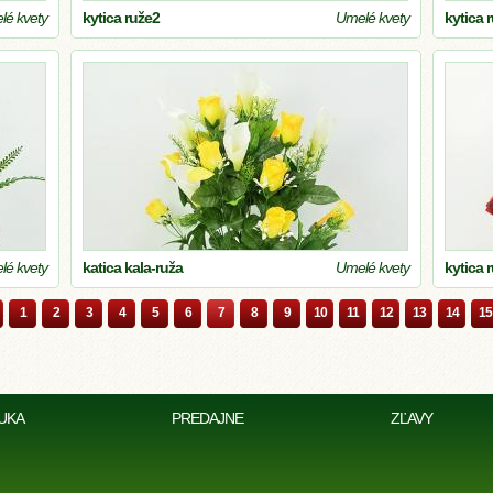
é kvety
kytica ruže2
Umelé kvety
kytica 
é kvety
katica kala-ruža
Umelé kvety
kytica 
1
2
3
4
5
6
7
8
9
10
11
12
13
14
15
UKA
PREDAJNE
ZĽAVY