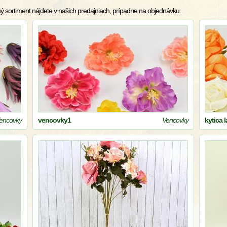
ý sortiment nájdete v našich predajniach, prípadne na objednávku.
encovky
vencovky1
Vencovky
kytica 