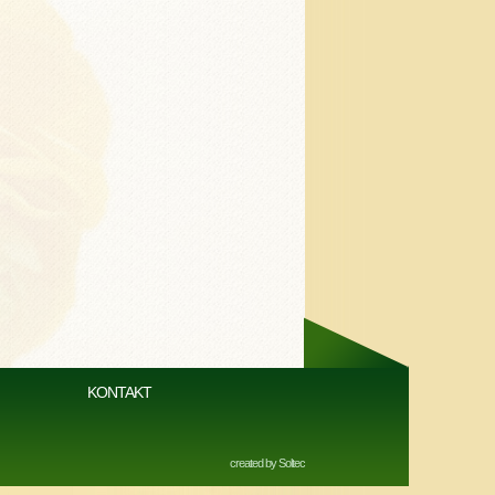
KONTAKT
created by
Soltec